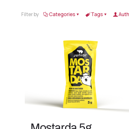
Filter by
Categories
Tags
Auth
Mostarda 5g