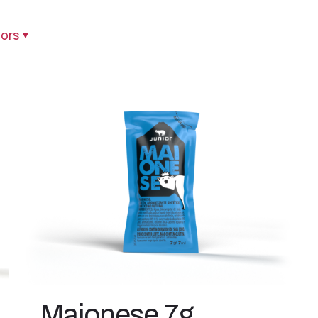
ors
Maionese 7g