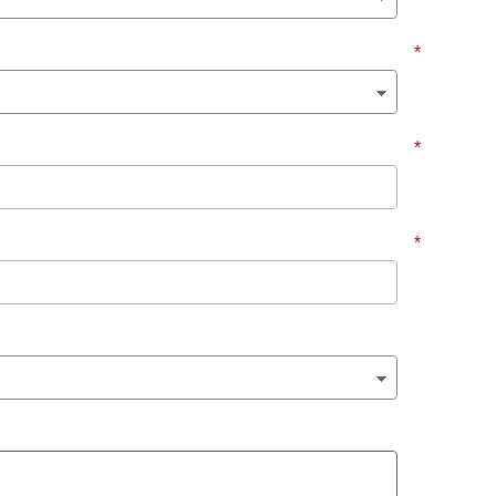
*
*
*