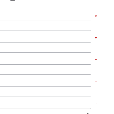
*
*
*
*
*