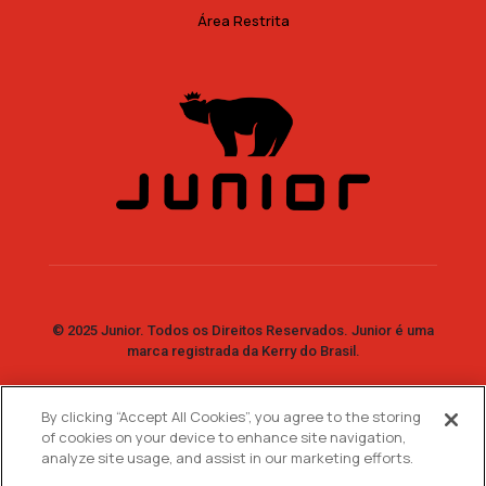
Área Restrita
© 2025 Junior. Todos os Direitos Reservados. Junior é uma
marca registrada da Kerry do Brasil.
By clicking “Accept All Cookies”, you agree to the storing
Fale Conosco
of cookies on your device to enhance site navigation,
analyze site usage, and assist in our marketing efforts.
SAC: 0800 7730 733