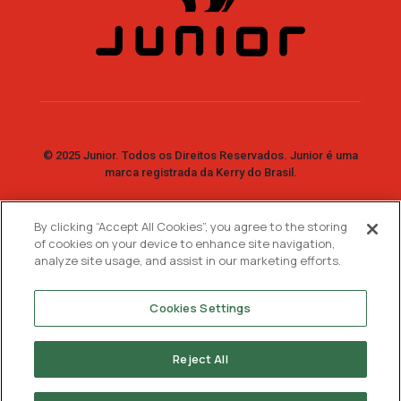
© 2025 Junior. Todos os Direitos Reservados. Junior é uma
marca registrada da Kerry do Brasil.
By clicking “Accept All Cookies”, you agree to the storing
Fale Conosco
of cookies on your device to enhance site navigation,
analyze site usage, and assist in our marketing efforts.
SAC: 0800 7730 733
WhatsApp:
11 99744-2447
Cookies Settings
Reject All