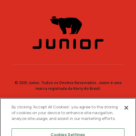
© 2025 Junior. Todos os Direitos Reservados. Junior é uma
marca registrada da Kerry do Brasil.
By clicking “Accept All Cookies”, you agree to the storing
Fale Conosco
of cookies on your device to enhance site navigation,
analyze site usage, and assist in our marketing efforts.
SAC: 0800 7730 733
WhatsApp:
11 99744-2447
Cookies Settings