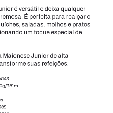
nior é versátil e deixa qualquer
cremosa. É perfeita para realçar o
uíches, saladas, molhos e pratos
cionando um toque especial de
 Maionese Junior de alta
ransforme suas refeições.
24143
80g/381ml
es
385