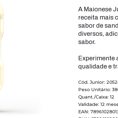
A Maionese Ju
receita mais 
sabor de sand
diversos, adi
sabor.
Experimente a
qualidade e t
Cód. Junior: 205
Peso Unitário: 3
Quant./Caixa: 12
Validade: 12 mes
EAN: 7896102801