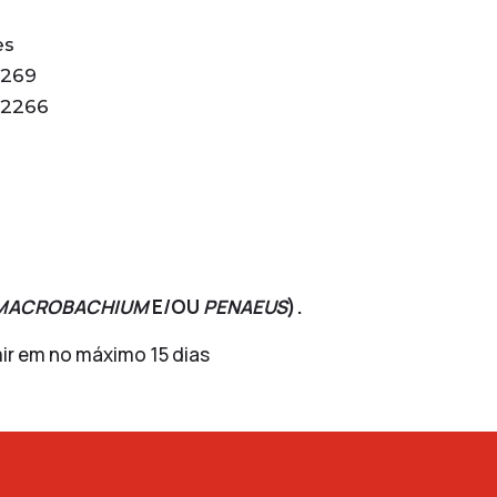
es
2269
02266
MACROBACHIUM
E/OU
PENAEUS
).
ir em no máximo 15 dias