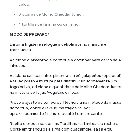
caldo;
3 xícaras de Molho Cheddar Junior;
4 tortillas de farinha ou de milho.
MODO DE PREPARO:
Em uma frigideira refogue a cebola até
ficar macia e
translúcida.
Adicione o
pimentão e continue a cozinhar para cerca
de 4
minutos.
Adicione sal, cominho, pimenta em pó,
jalapeños (opcional)
e feijão preto e
misture para distribuir uniformemente.
Em
fogo baixo, adicione a quantidade
de Molho Cheddar Junior
na mistura de
feijão/vegetais e mexa.
Prove e ajuste os
temperos.
Recheie uma metade da massa
da
tortilla, dobre e leve numa frigideira, por
aproximadamente 1 minuto ou até ficar
crocante.
Repita o processo com as Tortilhas
restantes e o recheio.
Corte em triângulos e sirva com
guacamole, salsa e/ou