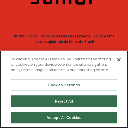
© 2025 Junior. Todos os Direitos Reservados. Junior é uma
marca registrada da Kerry do Brasil.
By clicking “Accept All Cookies”, you agree to the storing
Fale Conosco
of cookies on your device to enhance site navigation,
analyze site usage, and assist in our marketing efforts.
SAC: 0800 7730 733
WhatsApp:
11 99744-2447
Cookies Settings
Reject All
Accept All Cookies