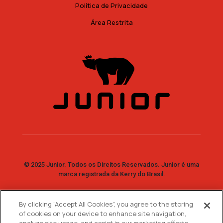
Política de Privacidade
Área Restrita
© 2025 Junior. Todos os Direitos Reservados. Junior é uma
marca registrada da Kerry do Brasil.
By clicking “Accept All Cookies”, you agree to the storing
Fale Conosco
of cookies on your device to enhance site navigation,