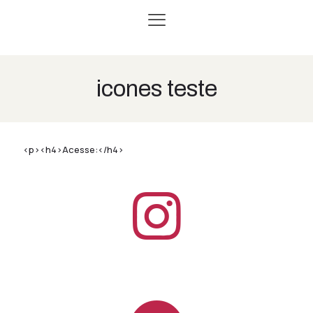
icones teste
<p><h4>Acesse:</h4>