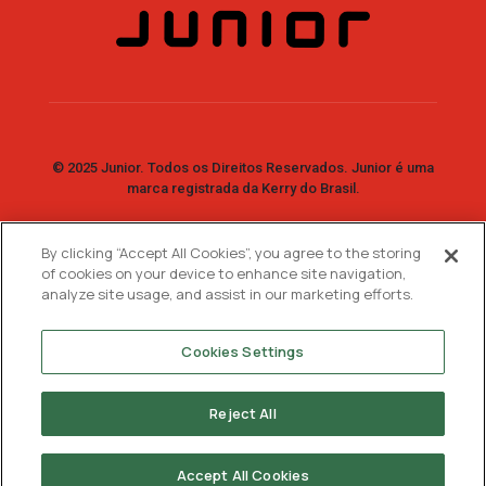
© 2025 Junior. Todos os Direitos Reservados. Junior é uma
marca registrada da Kerry do Brasil.
By clicking “Accept All Cookies”, you agree to the storing
Fale Conosco
of cookies on your device to enhance site navigation,
analyze site usage, and assist in our marketing efforts.
SAC: 0800 7730 733
WhatsApp:
11 99744-2447
Cookies Settings
Reject All
Accept All Cookies