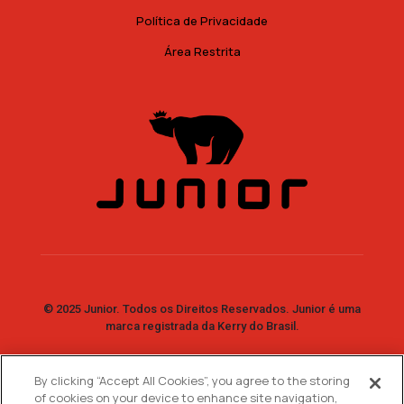
Política de Privacidade
Área Restrita
© 2025 Junior. Todos os Direitos Reservados. Junior é uma
marca registrada da Kerry do Brasil.
By clicking “Accept All Cookies”, you agree to the storing
Fale Conosco
of cookies on your device to enhance site navigation,