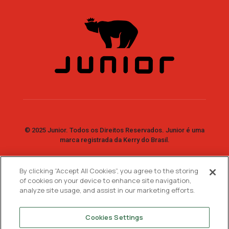
© 2025 Junior. Todos os Direitos Reservados. Junior é uma
marca registrada da Kerry do Brasil.
By clicking “Accept All Cookies”, you agree to the storing
Fale Conosco
of cookies on your device to enhance site navigation,
analyze site usage, and assist in our marketing efforts.
SAC: 0800 7730 733
WhatsApp:
11 99744-2447
Cookies Settings