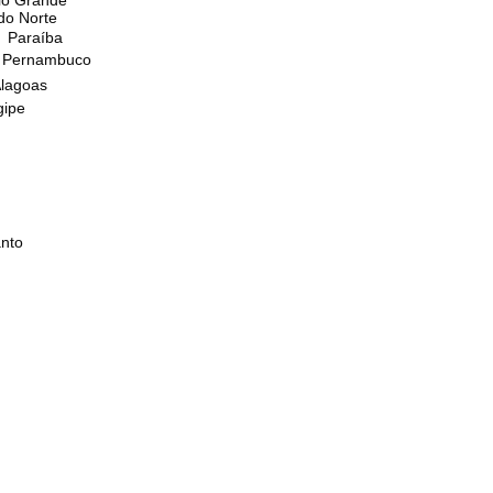
do Norte
Paraíba
Pernambuco
lagoas
gipe
anto