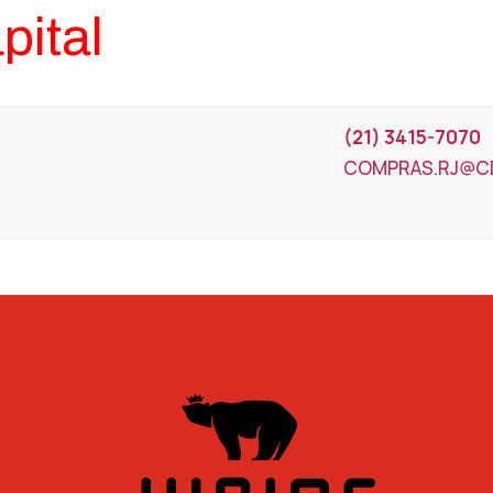
pital
(21) 3415-7070
COMPRAS.RJ@CD