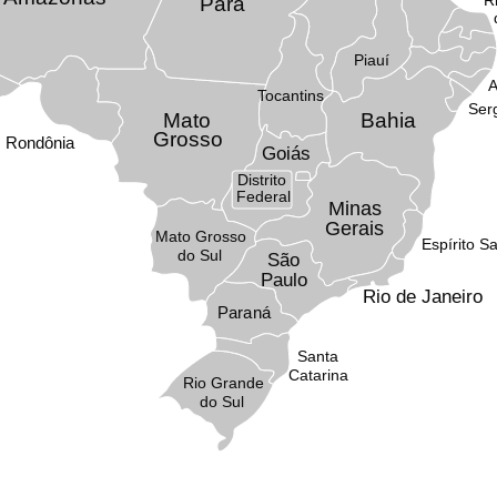
Pará
Piauí
A
Tocantins
Ser
Mato
Bahia
Grosso
Rondônia
Goiás
Distrito
Federal
Minas
Gerais
Mato Grosso
Espírito S
do Sul
São
Paulo
Rio de Janeiro
Paraná
Santa
Catarina
Rio Grande
do Sul