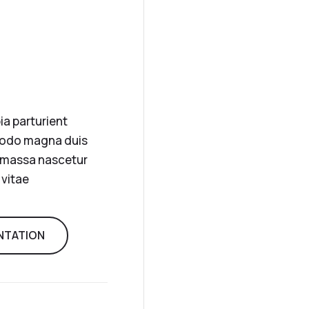
ia parturient
modo magna duis
t massa nascetur
vitae
NTATION