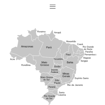
Roraima
Amapá
Maranhão
Ceará
Amazonas
Rio Grande
Pará
do Norte
Paraíba
Piauí
Pernambuco
Alagoas
Acre
Tocantins
Sergipe
Mato
Bahia
Grosso
Rondônia
Goiás
Distrito
Federal
Minas
Gerais
Mato Grosso
Espírito Santo
do Sul
São
Paulo
Rio de Janeiro
Paraná
Santa
Catarina
Rio Grande
do Sul