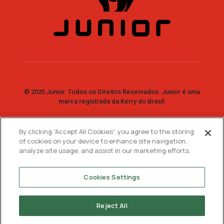
© 2025 Junior. Todos os Direitos Reservados. Junior é uma
marca registrada da Kerry do Brasil.
By clicking “Accept All Cookies”, you agree to the storing
Fale Conosco
of cookies on your device to enhance site navigation,
analyze site usage, and assist in our marketing efforts.
SAC: 0800 7730 733
WhatsApp:
11 99744-2447
Cookies Settings
Reject All