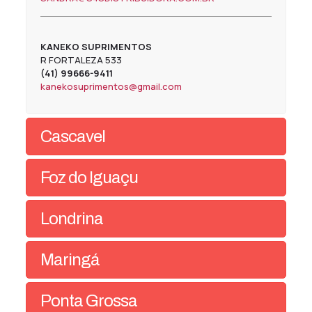
KANEKO SUPRIMENTOS
R FORTALEZA 533
(41) 99666-9411
kanekosuprimentos@gmail.com
Cascavel
Foz do Iguaçu
Londrina
Maringá
Ponta Grossa