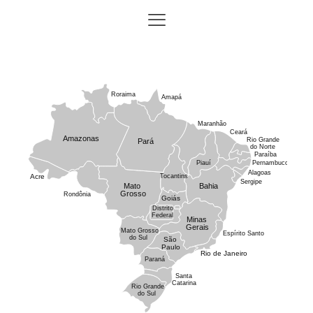
Roraima
Amapá
Maranhão
Ceará
Amazonas
Rio Grande
Pará
do Norte
Paraíba
Piauí
Pernambuco
Alagoas
Acre
Tocantins
Sergipe
Mato
Bahia
Grosso
Rondônia
Goiás
Distrito
Federal
Minas
Gerais
Mato Grosso
Espírito Santo
do Sul
São
Paulo
Rio de Janeiro
Paraná
Santa
Catarina
Rio Grande
do Sul