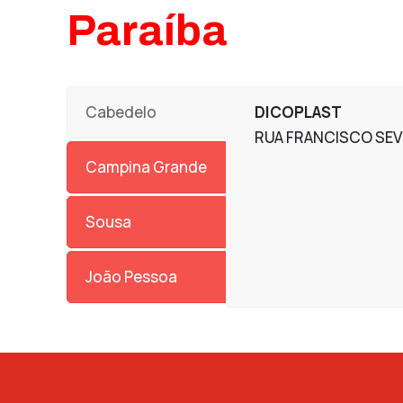
Paraíba
Cabedelo
DICOPLAST
RUA FRANCISCO SEV
Campina Grande
Sousa
João Pessoa