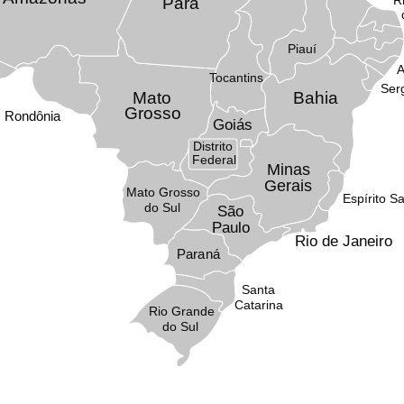
Pará
Piauí
A
Tocantins
Ser
Mato
Bahia
Grosso
Rondônia
Goiás
Distrito
Federal
Minas
Gerais
Mato Grosso
Espírito S
do Sul
São
Paulo
Rio de Janeiro
Paraná
Santa
Catarina
Rio Grande
do Sul