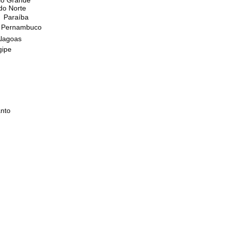
do Norte
Paraíba
Pernambuco
lagoas
gipe
anto