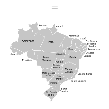
Roraima
Amapá
Maranhão
Ceará
Amazonas
Rio Grande
Pará
do Norte
Paraíba
Piauí
Pernambuco
Alagoas
Acre
Tocantins
Sergipe
Mato
Bahia
Grosso
Rondônia
Goiás
Distrito
Federal
Minas
Gerais
Mato Grosso
Espírito Santo
do Sul
São
Paulo
Rio de Janeiro
Paraná
Santa
Catarina
Rio Grande
do Sul