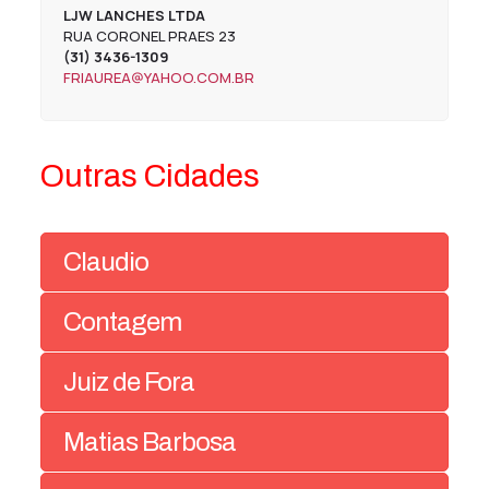
LJW LANCHES LTDA
RUA CORONEL PRAES 23
(31) 3436-1309
FRIAUREA@YAHOO.COM.BR
Outras Cidades
Claudio
Contagem
Juiz de Fora
Matias Barbosa