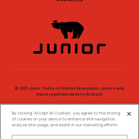
© 2025 Junior. Todos os Direitos Reservados. Junior é uma
marca registrada da Kerry do Brasil.
By clicking “Accept All Cookies”, you agree to the storing
Fale Conosco
of cookies on your device to enhance site navigation,
analyze site usage, and assist in our marketing efforts.
SAC: 0800 7730 733