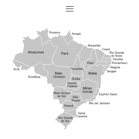
Roraima
Amapá
Maranhão
Ceará
Amazonas
Rio Grande
Pará
do Norte
Paraíba
Piauí
Pernambuco
Alagoas
Acre
Tocantins
Sergipe
Mato
Bahia
Grosso
Rondônia
Goiás
Distrito
Federal
Minas
Gerais
Mato Grosso
Espírito Santo
do Sul
São
Paulo
Rio de Janeiro
Paraná
Santa
Catarina
Rio Grande
do Sul