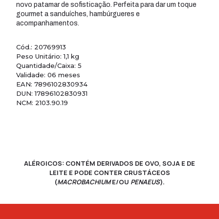
novo patamar de sofisticação. Perfeita para dar um toque
gourmet a sanduíches, hambúrgueres e
acompanhamentos.
Cód.: 20769913
Peso Unitário: 1,1 kg
Quantidade/Caixa: 5
Validade: 06 meses
EAN: 7896102830934
DUN: 17896102830931
NCM: 2103.90.19
ALÉRGICOS: CONTÉM DERIVADOS DE OVO, SOJA E DE
LEITE E PODE CONTER CRUSTÁCEOS
(
MACROBACHIUM
E/OU
PENAEUS
).