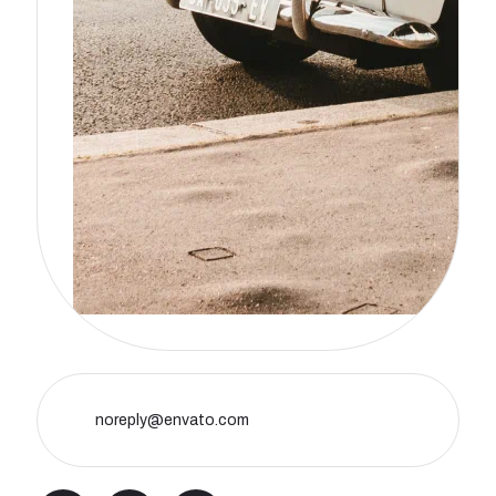
noreply@envato.com