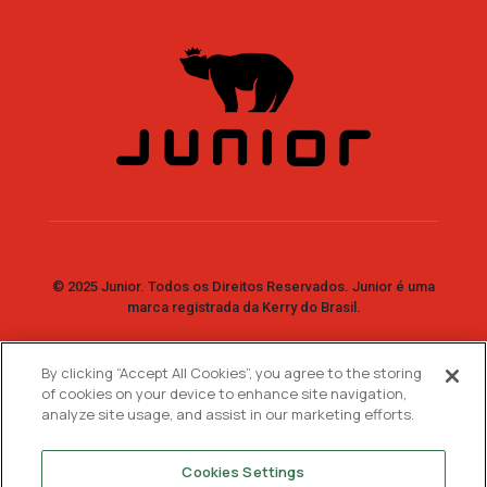
© 2025 Junior. Todos os Direitos Reservados. Junior é uma
marca registrada da Kerry do Brasil.
By clicking “Accept All Cookies”, you agree to the storing
Fale Conosco
of cookies on your device to enhance site navigation,
analyze site usage, and assist in our marketing efforts.
SAC: 0800 7730 733
WhatsApp:
11 99744-2447
Cookies Settings