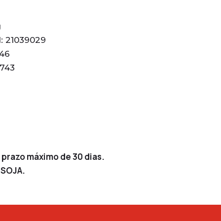
s
g
l: 21039029
46
743
 prazo máximo de 30 dias.
 SOJA.