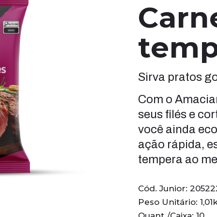
Carn
temp
Sirva pratos g
Com o Amacian
seus filés e co
você ainda ec
ação rápida, e
tempera ao m
Cód. Junior: 2052
Peso Unitário: 1,01
Quant./Caixa: 10